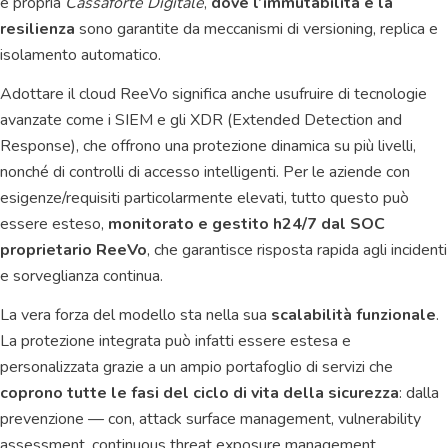
e propria
Cassaforte Digitale
,
dove l’immutabilità e la
resilienza
sono garantite da meccanismi di versioning, replica e
isolamento automatico.
Adottare il cloud ReeVo significa anche usufruire di tecnologie
avanzate come i SIEM e gli XDR (Extended Detection and
Response), che offrono una protezione dinamica su più livelli,
nonché di controlli di accesso intelligenti. Per le aziende con
esigenze/requisiti particolarmente elevati, tutto questo può
essere esteso,
monitorato e gestito h24/7 dal SOC
proprietario ReeVo
, che garantisce risposta rapida agli incidenti
e sorveglianza continua.
La vera forza del modello sta nella sua
scalabilità funzionale
.
La protezione integrata può infatti essere estesa e
personalizzata grazie a un ampio portafoglio di servizi che
coprono tutte le fasi del ciclo di vita della sicurezza
: dalla
prevenzione — con, attack surface management, vulnerability
assessment, continuous threat exposure management,