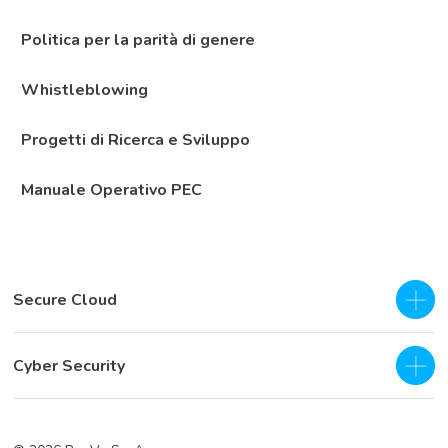
Politica per la parità di genere
Whistleblowing
Progetti di Ricerca e Sviluppo
Manuale Operativo PEC
Secure Cloud
IaaS - Private Cloud
Cyber Security
Private Cloud
SOC as a Service H24
Business Continuity & Disaster Recovery