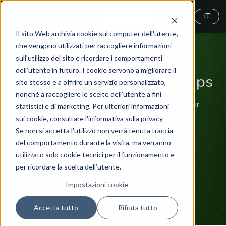
MyReeVo
IT
Il sito Web archivia cookie sul computer dell'utente,
che vengono utilizzati per raccogliere informazioni
Strategie e Automazione
sull'utilizzo del sito e ricordare i comportamenti
dell'utente in futuro. I cookie servono a migliorare il
CI/CD Cloud Native & DevOps
sito stesso e a offrire un servizio personalizzato,
nonché a raccogliere le scelte dell’utente a fini
Usa il livello più alto di adozione e utilizzo del cloud, per
statistici e di marketing. Per ulteriori informazioni
spingere la tua trasformazione digitale al massimo.
sui cookie, consultare l'informativa sulla privacy
Se non si accetta l'utilizzo non verrà tenuta traccia
Scoprine i benefici ed elimina la complessità
del comportamento durante la visita, ma verranno
utilizzato solo cookie tecnici per il funzionamento e
per ricordare la scelta dell’utente.
Impostazioni cookie
Inizia il percorso
Accetta tutto
Rifiuta tutto