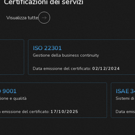
Certificazioni dei servizi
Visualizza tutte
ISO 22301
za
Gestione della business continuity
4
Data emissione del certificato:
02/12/2024
9001
ISAE 34
e e qualità
Sistemi di co
issione del certificato:
17/10/2025
Data emissio