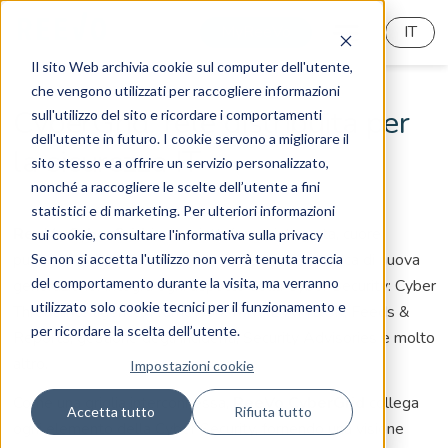
MyReeVo
IT
Il sito Web archivia cookie sul computer dell'utente,
che vengono utilizzati per raccogliere informazioni
CyberGrid: rete distribuita per
sull'utilizzo del sito e ricordare i comportamenti
dell'utente in futuro. I cookie servono a migliorare il
la sicurezza IT
sito stesso e a offrire un servizio personalizzato,
nonché a raccogliere le scelte dell’utente a fini
statistici e di marketing. Per ulteriori informazioni
ReeVo CyberGrid
è una piattaforma integrata, cuore
sui cookie, consultare l'informativa sulla privacy
pulsante della gestione della sicurezza informatica di nuova
Se non si accetta l'utilizzo non verrà tenuta traccia
del comportamento durante la visita, ma verranno
generazione. Integra ogni aspetto della Cyber Security: Cyber
utilizzato solo cookie tecnici per il funzionamento e
Threat Intelligence, Framework MITRE ATT&CK, Feeds &
per ricordare la scelta dell’utente.
Reports, gestione degli incidenti, Security Advisories e molto
altro.
Impostazioni cookie
Come una griglia interconnessa,
ReeVo CyberGrid
collega
Accetta tutto
Rifiuta tutto
ogni elemento della Cyber Security, fornendo una visione