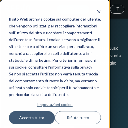
MyReeVo
IT
Il sito Web archivia cookie sul computer dell'utente,
che vengono utilizzati per raccogliere informazioni
Alleanze tecnologiche
sull'utilizzo del sito e ricordare i comportamenti
dell'utente in futuro. I cookie servono a migliorare il
sito stesso e a offrire un servizio personalizzato,
La composizione dei servizi ReeVo prevede alla base l’uso
nonché a raccogliere le scelte dell’utente a fini
delle migliori tecnologie esistenti sul mercato. ReeVo vanta
statistici e di marketing. Per ulteriori informazioni
alleanze strategiche con le realtà leader della tecnologia:
sui cookie, consultare l'informativa sulla privacy
con esse abbiamo sviluppato un rapporto privilegiato,
Se non si accetta l'utilizzo non verrà tenuta traccia
certificandoci al massimo livello per poter esprimere il
del comportamento durante la visita, ma verranno
massimo dell’innovazione.
utilizzato solo cookie tecnici per il funzionamento e
per ricordare la scelta dell’utente.
Impostazioni cookie
Scopri le nostre alleanze tecnologiche
Accetta tutto
Rifiuta tutto