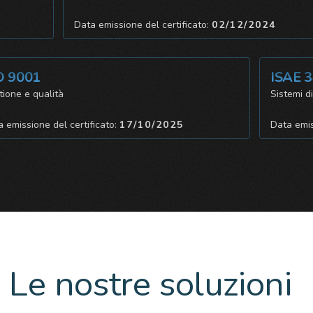
Data emissione del certificato:
02/12/2024
 9001
ISAE 34
ne e qualità
Sistemi di c
missione del certificato:
17/10/2025
Data emissi
Le nostre soluzioni