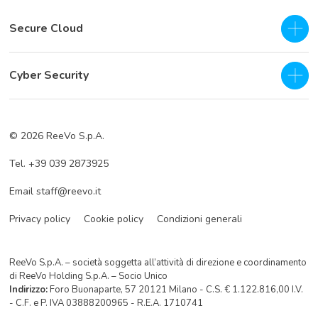
Secure Cloud
IaaS - Private Cloud
Cyber Security
Private Cloud
SOC as a Service H24
Business Continuity & Disaster Recovery
© 2026 ReeVo S.p.A.
Servizi di prevenzione
Cloud Backup
Tel. +39 039 2873925
Servizi di difesa
Cloud Storage
Email staff@reevo.it
Incident Response
Hybrid Cloud Storage
Privacy policy
Cookie policy
Condizioni generali
ReeVo S.p.A. – società soggetta all’attività di direzione e coordinamento
di ReeVo Holding S.p.A. – Socio Unico
Indirizzo:
Foro Buonaparte, 57 20121 Milano - C.S. € 1.122.816,00 I.V.
- C.F. e P. IVA 03888200965 - R.E.A. 1710741