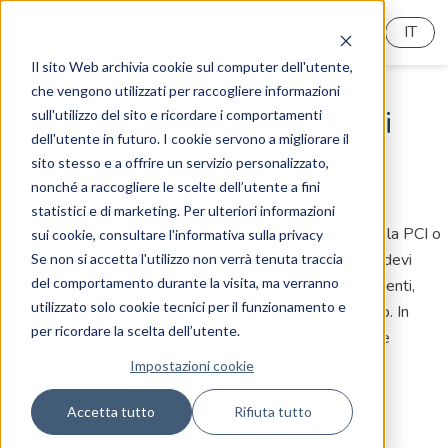
MyReeVo
IT
Il sito Web archivia cookie sul computer dell'utente,
che vengono utilizzati per raccogliere informazioni
Penetration Test per l'analisi
sull'utilizzo del sito e ricordare i comportamenti
dell'utente in futuro. I cookie servono a migliorare il
delle vulnerabilità IT
sito stesso e a offrire un servizio personalizzato,
nonché a raccogliere le scelte dell’utente a fini
statistici e di marketing. Per ulteriori informazioni
Se hai qualche regolamentazione da soddisfare, come la PCI o
sui cookie, consultare l'informativa sulla privacy
le ISO, o prevedi di stipulare un'assicurazione Cyber o devi
Se non si accetta l'utilizzo non verrà tenuta traccia
del comportamento durante la visita, ma verranno
fornire evidenze della tua postura di sicurezza a tuoi clienti,
utilizzato solo cookie tecnici per il funzionamento e
l’attività di
Penetration Test
è qualcosa di necessario. In
per ricordare la scelta dell’utente.
ogni caso è sempre utile testare la sicurezza della rete
esterna e interna, e delle relative componenti.
Impostazioni cookie
Accetta tutto
Rifiuta tutto
Approfondisci