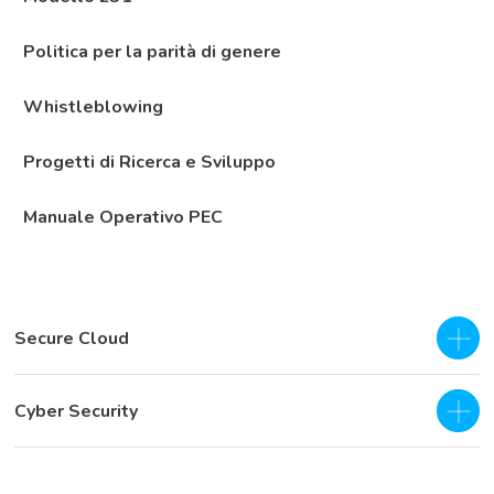
Politica per la parità di genere
Whistleblowing
Progetti di Ricerca e Sviluppo
Manuale Operativo PEC
Secure Cloud
IaaS - Private Cloud
Cyber Security
Private Cloud
SOC as a Service H24
Business Continuity & Disaster Recovery