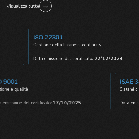
Visualizza tutte
ISO 22301
zza
Gestione della business continuity
4
Data emissione del certificato:
02/12/2024
9001
ISAE 340
e e qualità
Sistemi di con
issione del certificato:
17/10/2025
Data emission