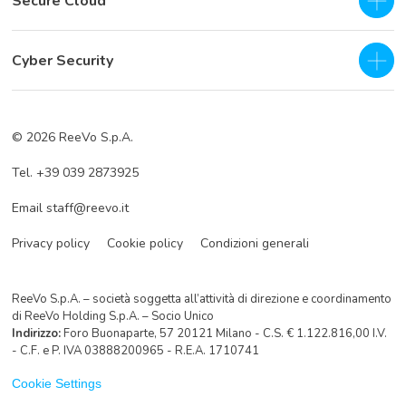
Secure Cloud
IaaS - Private Cloud
Cyber Security
Private Cloud
SOC as a Service H24
Business Continuity & Disaster Recovery
© 2026 ReeVo S.p.A.
Servizi di prevenzione
Cloud Backup
Tel. +39 039 2873925
Servizi di difesa
Cloud Storage
Email staff@reevo.it
Incident Response
Hybrid Cloud Storage
Privacy policy
Cookie policy
Condizioni generali
ReeVo S.p.A. – società soggetta all’attività di direzione e coordinamento
di ReeVo Holding S.p.A. – Socio Unico
Indirizzo:
Foro Buonaparte, 57 20121 Milano - C.S. € 1.122.816,00 I.V.
- C.F. e P. IVA 03888200965 - R.E.A. 1710741
Cookie Settings