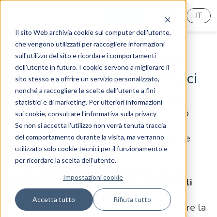
MyReeVo
IT
Il sito Web archivia cookie sul computer dell'utente,
che vengono utilizzati per raccogliere informazioni
Direttiva NIS2: come essere
sull'utilizzo del sito e ricordare i comportamenti
dell'utente in futuro. I cookie servono a migliorare il
conformi con soluzioni efficaci
sito stesso e a offrire un servizio personalizzato,
nonché a raccogliere le scelte dell’utente a fini
La direttiva NIS è stata la prima iniziativa
statistici e di marketing. Per ulteriori informazioni
dell'UE per stabilire un quadro normativo
sui cookie, consultare l'informativa sulla privacy
uniforme per la sicurezza cibernetica e la
Se non si accetta l'utilizzo non verrà tenuta traccia
direttiva NIS2 ha l’obiettivo di colmarne le
del comportamento durante la visita, ma verranno
utilizzato solo cookie tecnici per il funzionamento e
lacune.
per ricordare la scelta dell’utente.
Sono introdotti
requisiti più severi
per la
Impostazioni cookie
gestione dei rischi
e la
segnalazione degli
incidenti
. Gli Stati membri dell'UE hanno
Accetta tutto
Rifiuta tutto
tempo fino al 17 ottobre 2024 per recepire la