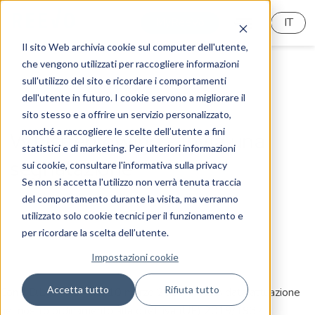
MyReeVo
IT
Il sito Web archivia cookie sul computer dell'utente,
che vengono utilizzati per raccogliere informazioni
sull'utilizzo del sito e ricordare i comportamenti
dell'utente in futuro. I cookie servono a migliorare il
sito stesso e a offrire un servizio personalizzato,
nonché a raccogliere le scelte dell’utente a fini
Whistleblowing - Invia una
statistici e di marketing. Per ulteriori informazioni
segnalazione
sui cookie, consultare l'informativa sulla privacy
Se non si accetta l'utilizzo non verrà tenuta traccia
del comportamento durante la visita, ma verranno
utilizzato solo cookie tecnici per il funzionamento e
per ricordare la scelta dell’utente.
Impostazioni cookie
Accetta tutto
Rifiuta tutto
Con il D.Lgs. n. 24 del 10 marzo 2023 è stata data attuazione
nel nostro ordinamento alla direttiva (UE) 2019/1937