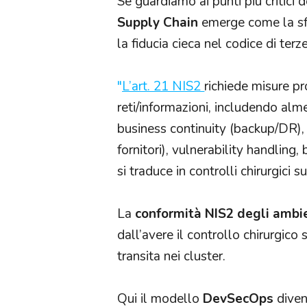
Se guardiamo ai punti più critici d
Supply Chain
emerge come la sfid
la fiducia cieca nel codice di terz
"
L’art. 21 NIS2
richiede misure pr
reti/informazioni, includendo almen
business continuity (backup/DR)
fornitori), vulnerability handling,
si traduce in controlli chirurgici
La
conformità NIS2 degli ambie
dall’avere il controllo chirurgico
transita nei cluster.
Qui il modello
DevSecOps
diven