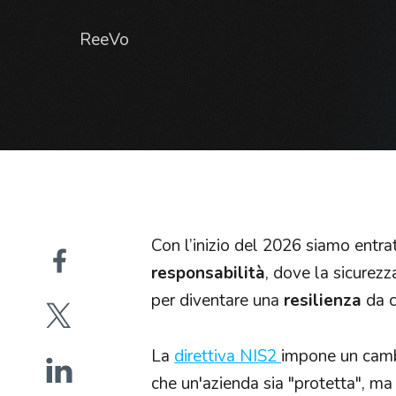
ReeVo
Con l’inizio del 2026 siamo entra
responsabilità
, dove la sicurez
per diventare una
resilienza
da c
La
direttiva NIS2
impone un cambi
che un'azienda sia "protetta", ma 