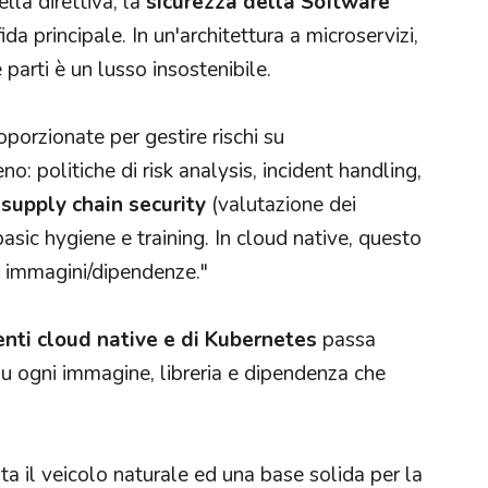
ella direttiva, la
sicurezza della Software
a principale. In un'architettura a microservizi,
e parti è un lusso insostenibile.
oporzionate per gestire rischi su
o: politiche di risk analysis, incident handling,
,
supply chain security
(valutazione dei
 basic hygiene e training. In cloud native, questo
 su immagini/dipendenze."
nti cloud native e di Kubernetes
passa
 su ogni immagine, libreria e dipendenza che
ta il veicolo naturale ed una base solida per la