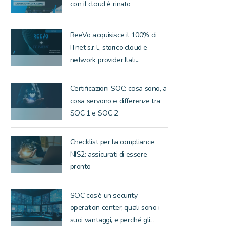
con il cloud è rinato
ReeVo acquisisce il 100% di
ITnet s.r.l., storico cloud e
network provider Itali...
Certificazioni SOC: cosa sono, a
cosa servono e differenze tra
SOC 1 e SOC 2
Checklist per la compliance
NIS2: assicurati di essere
pronto
SOC cos’è un security
operation center, quali sono i
suoi vantaggi, e perché gli...