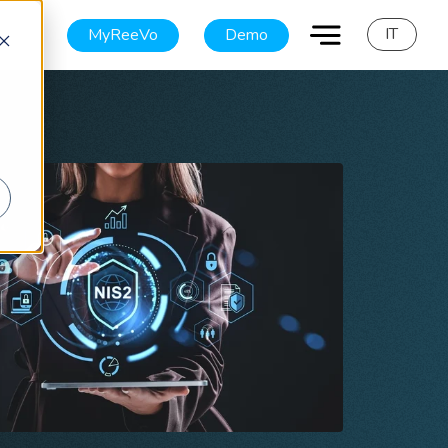
IT
MyReeVo
Demo