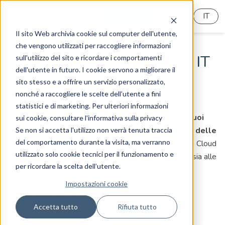
MyReeVo
IT
Il sito Web archivia cookie sul computer dell'utente,
che vengono utilizzati per raccogliere informazioni
Hybrid Cloud: infrastruttura IT
sull'utilizzo del sito e ricordare i comportamenti
dell'utente in futuro. I cookie servono a migliorare il
flessibile e scalabile
sito stesso e a offrire un servizio personalizzato,
nonché a raccogliere le scelte dell’utente a fini
statistici e di marketing. Per ulteriori informazioni
Realizza tutto il valore dell’hybrid cloud
ospitando i tuoi
sui cookie, consultare l'informativa sulla privacy
ambienti IT nei nostri data center con il massimo delle
Se non si accetta l'utilizzo non verrà tenuta traccia
del comportamento durante la visita, ma verranno
certificazioni e della compliance
. Grazie alla nostra Cloud
utilizzato solo cookie tecnici per il funzionamento e
Connect, potrai poi collegarli sia ai nostri servizi cloud, sia alle
per ricordare la scelta dell’utente.
infrastrutture di public cloud.
Impostazioni cookie
Approfondisci
Accetta tutto
Rifiuta tutto