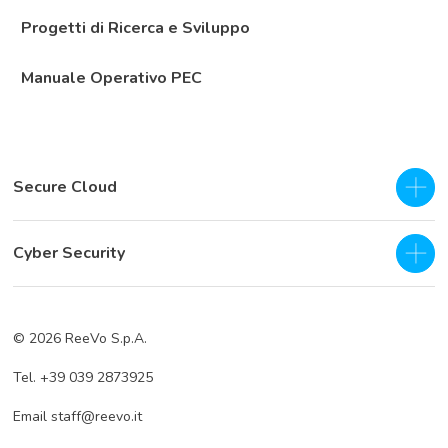
Progetti di Ricerca e Sviluppo
Manuale Operativo PEC
Secure Cloud
IaaS - Private Cloud
Cyber Security
Private Cloud
SOC as a Service H24
Business Continuity & Disaster Recovery
© 2026 ReeVo S.p.A.
Servizi di prevenzione
Cloud Backup
Tel. +39 039 2873925
Servizi di difesa
Cloud Storage
Email staff@reevo.it
Incident Response
Hybrid Cloud Storage