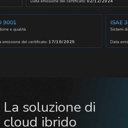
24
Data emissione del certificato:
02/12/2024
001
ISAE 340
 e qualità
Sistemi di cont
ssione del certificato:
17/10/2025
Data emissione
La soluzione di
cloud ibrido