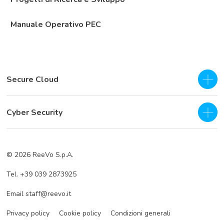
Manuale Operativo PEC
Secure Cloud
IaaS - Private Cloud
Cyber Security
Private Cloud
SOC as a Service H24
Business Continuity & Disaster Recovery
© 2026 ReeVo S.p.A.
Servizi di prevenzione
Cloud Backup
Tel. +39 039 2873925
Servizi di difesa
Cloud Storage
Email staff@reevo.it
Incident Response
Hybrid Cloud Storage
Privacy policy
Cookie policy
Condizioni generali