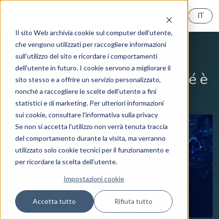
MyReeVo
IT
Il sito Web archivia cookie sul computer dell'utente,
che vengono utilizzati per raccogliere informazioni
sull'utilizzo del sito e ricordare i comportamenti
Sicurezza Informatica
News
dell'utente in futuro. I cookie servono a migliorare il
Sicurezza SaaS: cos'è, perché è
sito stesso e a offrire un servizio personalizzato,
nonché a raccogliere le scelte dell’utente a fini
importante e come gestirla
statistici e di marketing. Per ulteriori informazioni
sui cookie, consultare l'informativa sulla privacy
Se non si accetta l'utilizzo non verrà tenuta traccia
del comportamento durante la visita, ma verranno
utilizzato solo cookie tecnici per il funzionamento e
per ricordare la scelta dell’utente.
Impostazioni cookie
Accetta tutto
Rifiuta tutto