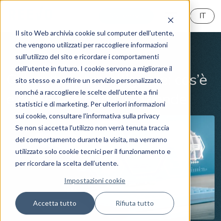
MyReeVo
IT
Il sito Web archivia cookie sul computer dell'utente,
che vengono utilizzati per raccogliere informazioni
sull'utilizzo del sito e ricordare i comportamenti
Cybersecurity
News
dell'utente in futuro. I cookie servono a migliorare il
Cyber threat intelligence: cos’è
sito stesso e a offrire un servizio personalizzato,
nonché a raccogliere le scelte dell’utente a fini
e come protegge le aziende
statistici e di marketing. Per ulteriori informazioni
sui cookie, consultare l'informativa sulla privacy
Se non si accetta l'utilizzo non verrà tenuta traccia
del comportamento durante la visita, ma verranno
utilizzato solo cookie tecnici per il funzionamento e
per ricordare la scelta dell’utente.
Impostazioni cookie
Accetta tutto
Rifiuta tutto