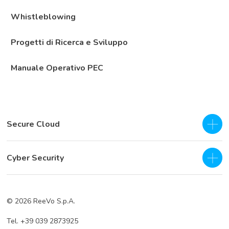
Whistleblowing
Progetti di Ricerca e Sviluppo
Manuale Operativo PEC
Secure Cloud
IaaS - Private Cloud
Cyber Security
Private Cloud
SOC as a Service H24
Business Continuity & Disaster Recovery
© 2026 ReeVo S.p.A.
Servizi di prevenzione
Cloud Backup
Tel. +39 039 2873925
Servizi di difesa