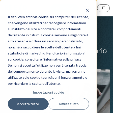
MyReeVo
IT
Il sito Web archivia cookie sul computer dell'utente,
che vengono utilizzati per raccogliere informazioni
sull'utilizzo del sito e ricordare i comportamenti
Cyber Defence
News
dell'utente in futuro. I cookie servono a migliorare il
Brand protection: come
sito stesso e a offrire un servizio personalizzato,
nonché a raccogliere le scelte dell’utente a fini
proteggere e tutelare il proprio
statistici e di marketing. Per ulteriori informazioni
marchio
sui cookie, consultare l'informativa sulla privacy
Se non si accetta l'utilizzo non verrà tenuta traccia
del comportamento durante la visita, ma verranno
utilizzato solo cookie tecnici per il funzionamento e
per ricordare la scelta dell’utente.
Impostazioni cookie
Accetta tutto
Rifiuta tutto