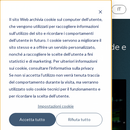
MyReeVo
IT
Il sito Web archivia cookie sul computer dell'utente,
che vengono utilizzati per raccogliere informazioni
sull'utilizzo del sito e ricordare i comportamenti
News
Cloud
dell'utente in futuro. I cookie servono a migliorare il
Workloads Repatriation: sfide e
sito stesso e a offrire un servizio personalizzato,
nonché a raccogliere le scelte dell’utente a fini
opportunità nel futuro del
statistici e di marketing. Per ulteriori informazioni
cloud
sui cookie, consultare l'informativa sulla privacy
Se non si accetta l'utilizzo non verrà tenuta traccia
del comportamento durante la visita, ma verranno
utilizzato solo cookie tecnici per il funzionamento e
per ricordare la scelta dell’utente.
Impostazioni cookie
Accetta tutto
Rifiuta tutto