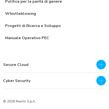
Politica per la parità di genere
Whistleblowing
Progetti di Ricerca e Sviluppo
Manuale Operativo PEC
Secure Cloud
IaaS - Private Cloud
Cyber Security
Private Cloud
SOC as a Service H24
Business Continuity & Disaster Recovery
© 2026 ReeVo S.p.A.
Servizi di prevenzione
Cloud Backup