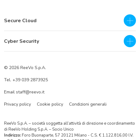
Secure Cloud
IaaS - Private Cloud
Cyber Security
Private Cloud
SOC as a Service H24
Business Continuity & Disaster Recovery
© 2026 ReeVo S.p.A.
Servizi di prevenzione
Cloud Backup
Tel. +39 039 2873925
Servizi di difesa
Cloud Storage
Email staff@reevo.it
Incident Response
Hybrid Cloud Storage
Privacy policy
Cookie policy
Condizioni generali
ReeVo S.p.A. – società soggetta all’attività di direzione e coordinamento
di ReeVo Holding S.p.A. – Socio Unico
Indirizzo:
Foro Buonaparte, 57 20121 Milano - C.S. € 1.122.816,00 I.V.