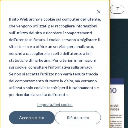
MyReeVo
IT
Il sito Web archivia cookie sul computer dell'utente,
che vengono utilizzati per raccogliere informazioni
sull'utilizzo del sito e ricordare i comportamenti
Comunicati stampa
dell'utente in futuro. I cookie servono a migliorare il
MILANO FINANZA: Reevo
sito stesso e a offrire un servizio personalizzato,
nonché a raccogliere le scelte dell’utente a fini
lancia il primo hub dedicato
statistici e di marketing. Per ulteriori informazioni
agli MSP
sui cookie, consultare l'informativa sulla privacy
Se non si accetta l'utilizzo non verrà tenuta traccia
del comportamento durante la visita, ma verranno
utilizzato solo cookie tecnici per il funzionamento e
per ricordare la scelta dell’utente.
Impostazioni cookie
Accetta tutto
Rifiuta tutto