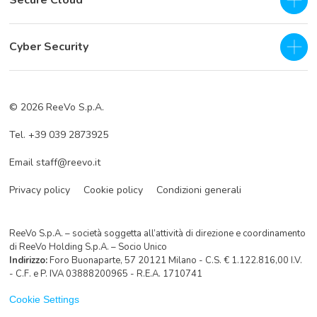
Secure Cloud
IaaS - Private Cloud
Cyber Security
Private Cloud
SOC as a Service H24
Business Continuity & Disaster Recovery
© 2026 ReeVo S.p.A.
Servizi di prevenzione
Cloud Backup
Tel. +39 039 2873925
Servizi di difesa
Cloud Storage
Email staff@reevo.it
Incident Response
Hybrid Cloud Storage
Privacy policy
Cookie policy
Condizioni generali
ReeVo S.p.A. – società soggetta all’attività di direzione e coordinamento
di ReeVo Holding S.p.A. – Socio Unico
Indirizzo:
Foro Buonaparte, 57 20121 Milano - C.S. € 1.122.816,00 I.V.
- C.F. e P. IVA 03888200965 - R.E.A. 1710741
Cookie Settings