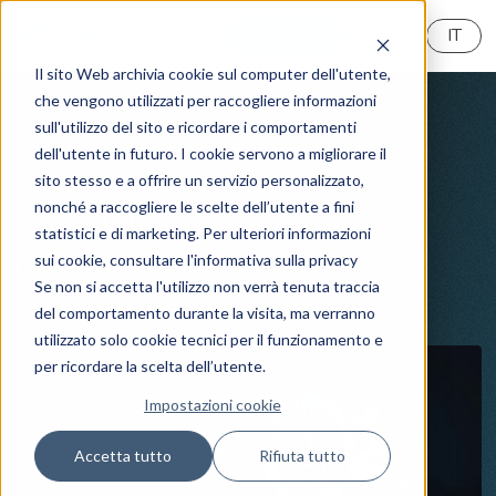
MyReeVo
IT
Il sito Web archivia cookie sul computer dell'utente,
che vengono utilizzati per raccogliere informazioni
sull'utilizzo del sito e ricordare i comportamenti
Sicurezza Informatica
News
dell'utente in futuro. I cookie servono a migliorare il
Come prevenire i rischi
sito stesso e a offrire un servizio personalizzato,
nonché a raccogliere le scelte dell’utente a fini
aziendali attraverso una
statistici e di marketing. Per ulteriori informazioni
gestione ottimale di
sui cookie, consultare l'informativa sulla privacy
Se non si accetta l'utilizzo non verrà tenuta traccia
vulnerabilità e patch
del comportamento durante la visita, ma verranno
utilizzato solo cookie tecnici per il funzionamento e
per ricordare la scelta dell’utente.
Impostazioni cookie
Accetta tutto
Rifiuta tutto