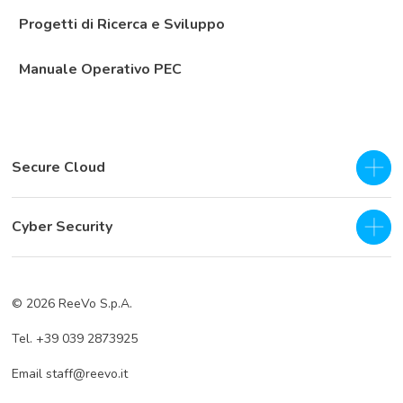
Progetti di Ricerca e Sviluppo
Manuale Operativo PEC
Secure Cloud
IaaS - Private Cloud
Cyber Security
Private Cloud
SOC as a Service H24
Business Continuity & Disaster Recovery
© 2026 ReeVo S.p.A.
Servizi di prevenzione
Cloud Backup
Tel. +39 039 2873925
Servizi di difesa
Cloud Storage
Email staff@reevo.it
Incident Response
Hybrid Cloud Storage