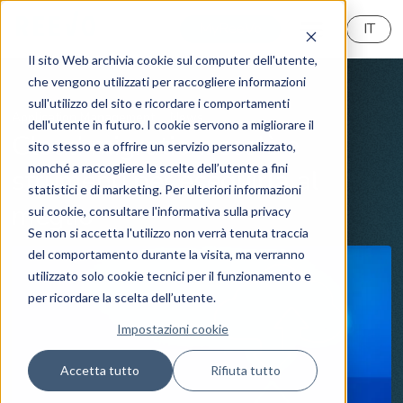
MyReeVo
IT
Il sito Web archivia cookie sul computer dell'utente,
che vengono utilizzati per raccogliere informazioni
sull'utilizzo del sito e ricordare i comportamenti
Application Management
News
dell'utente in futuro. I cookie servono a migliorare il
Cloud migration: cos'è e
sito stesso e a offrire un servizio personalizzato,
nonché a raccogliere le scelte dell’utente a fini
strumenti per eseguirla al
statistici e di marketing. Per ulteriori informazioni
meglio
sui cookie, consultare l'informativa sulla privacy
Se non si accetta l'utilizzo non verrà tenuta traccia
del comportamento durante la visita, ma verranno
utilizzato solo cookie tecnici per il funzionamento e
per ricordare la scelta dell’utente.
Impostazioni cookie
Accetta tutto
Rifiuta tutto