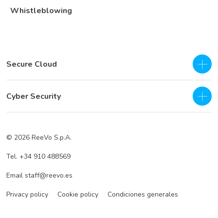
Whistleblowing
Secure Cloud
IaaS - Private Cloud
Cyber Security
Hybrid Cloud
SOC as a Service H24
Business Continuity & Disaster Recovery
© 2026 ReeVo S.p.A.
Servicios de prevención
Cloud Backup
Tel. +34 910 488569
Servicios de defensa
Cloud Storage
Email staff@reevo.es
Incident Response
Hybrid Cloud Storage
Privacy policy
Cookie policy
Condiciones generales