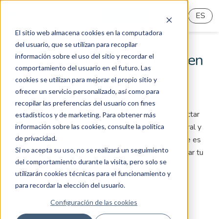
MyReeVo
ES
El sitio web almacena cookies en la computadora
del usuario, que se utilizan para recopilar
NDR detección y respuesta en
información sobre el uso del sitio y recordar el
comportamiento del usuario en el futuro. Las
redes informáticas
cookies se utilizan para mejorar el propio sitio y
ofrecer un servicio personalizado, así como para
recopilar las preferencias del usuario con fines
Un sistema basado en Inteligencia Artificial para detectar
estadísticos y de marketing. Para obtener más
amenazas y garantizar una seguridad informática integral y
información sobre las cookies, consulte la política
de privacidad.
avanzada. Protegemos tu empresa con un modelo que es
Si no acepta su uso, no se realizará un seguimiento
capaz de conocerte, evitar interrupciones y salvaguardar tu
del comportamiento durante la visita, pero solo se
negocio.
utilizarán cookies técnicas para el funcionamiento y
para recordar la elección del usuario.
Para saber más
Configuración de las cookies