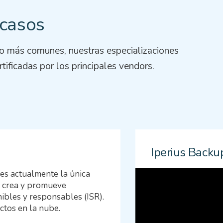
 casos
so más comunes, nuestras especializaciones
rtificadas por los principales vendors.
Iperius Backu
 es actualmente la única
Enter s.r.l. una so
ue crea y promueve
aplicaciones en mú
ibles y responsables (ISR).
la digitalización d
ctos en la nube.
proyecto Iperius. 
los propios datos. 