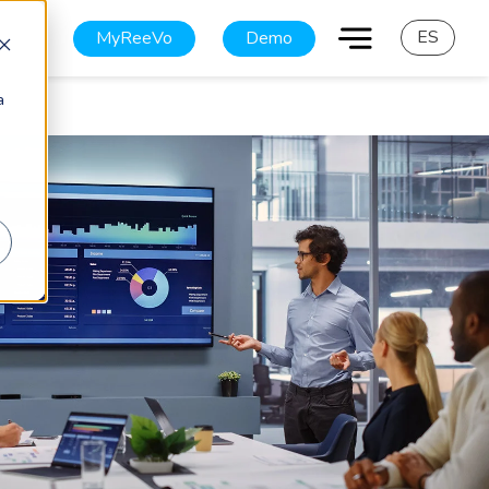
ES
MyReeVo
Demo
a