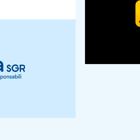
Iperius Console, I
centra en el servic