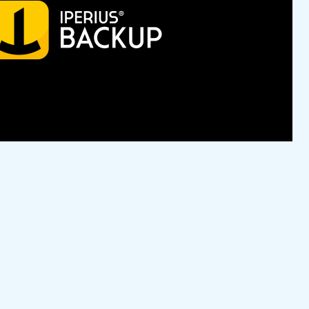
perius Storage. La colaboración con ReeVo se
io de Cloud Storage.