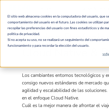
Secure Cloud
Cloud Native & DevO
El sitio web almacena cookies en la computadora del usuario, que se u
comportamiento del usuario en el futuro. Las cookies se utilizan para
recopilar las preferencias del usuario con fines estadísticos y de m
Servicio Profesio
política de privacidad.
Si no acepta su uso, no se realizará un seguimiento del comportamien
funcionamiento y para recordar la elección del usuario.
Cloud Native & 
Config
Los cambiantes entornos tecnológicos y e
consigo nuevos estándares de mercado que
agilidad y escalabilidad de las soluciones.
en el enfoque Cloud Native.
Cuál es la mejor manera de afrontar el viaj