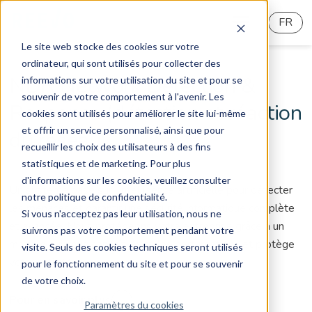
FR
Le site web stocke des cookies sur votre
ordinateur, qui sont utilisés pour collecter des
NDR Network Detection &
informations sur votre utilisation du site et pour se
souvenir de votre comportement à l'avenir. Les
Response (détection et réaction
cookies sont utilisés pour améliorer le site lui-même
et offrir un service personnalisé, ainsi que pour
du réseau)
recueillir les choix des utilisateurs à des fins
statistiques et de marketing. Pour plus
d'informations sur les cookies, veuillez consulter
Un système basé sur l'intelligence artificielle pour détecter
notre politique de confidentialité.
les menaces et garantir une sécurité informatique complète
Si vous n'acceptez pas leur utilisation, nous ne
et avancée. Nous protégeons votre entreprise grâce à un
suivrons pas votre comportement pendant votre
modèle qui vous connaît, évite les perturbations et protège
visite. Seuls des cookies techniques seront utilisés
votre activité.
pour le fonctionnement du site et pour se souvenir
de votre choix.
Pour en savoir plus
Paramètres du cookies