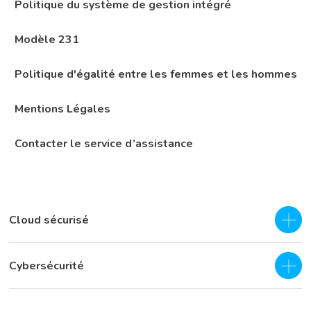
Politique du système de gestion intégré
Modèle 231
Politique d'égalité entre les femmes et les hommes
Mentions Légales
Contacter le service d’assistance
Cloud sécurisé
IAAS - Cloud privé
Cybersécurité
Hybrid Cloud
Centre de Sécurité Opérationnelle (SOC) en tant que service