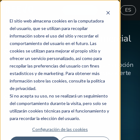
MyReeVo
ES
El sitio web almacena cookies en la computadora
del usuario, que se utilizan para recopilar
Solicitar información comercial
información sobre el uso del sitio y recordar el
comportamiento del usuario en el futuro. Las
o general
cookies se utilizan para mejorar el propio sitio y
ofrecer un servicio personalizado, así como para
Déjanos tus datos de contacto y una descripción
recopilar las preferencias del usuario con fines
de tu solicitud, para que podamos responderte
estadísticos y de marketing. Para obtener más
lo mejor posible.
información sobre las cookies, consulte la política
de privacidad.
Si no acepta su uso, no se realizará un seguimiento
Cambiar área de contacto:
del comportamiento durante la visita, pero solo se
utilizarán cookies técnicas para el funcionamiento y
Información general
para recordar la elección del usuario.
Configuración de las cookies
Ataque cibernético
Asistencia