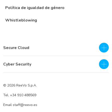
Política de igualdad de género
Whistleblowing
Secure Cloud
IaaS - Private Cloud
Cyber Security
Hybrid Cloud
SOC as a Service H24
Business Continuity & Disaster Recovery
© 2026 ReeVo S.p.A.
Servicios de prevención
Cloud Backup
Tel. +34 910 488569
Servicios de defensa
Cloud Storage
Email staff@reevo.es
Incident Response
Hybrid Cloud Storage