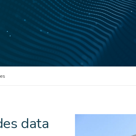
ées
des data