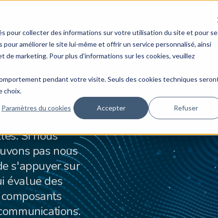
vOps
Cybersécurité
Solutions
Ressources
s pour collecter des informations sur votre utilisation du site et pour se
pour améliorer le site lui-même et offrir un service personnalisé, ainsi
ute
 et de marketing. Pour plus d'informations sur les cookies, veuillez
e comportement pendant votre visite. Seuls des cookies techniques seron
ité
e choix.
Paramètres du cookies
Accepter
Refuser
ité de nos
les. Si nous
ouvons pas nous
 de s'appuyer sur
ui évalue des
es composants
écommunications.