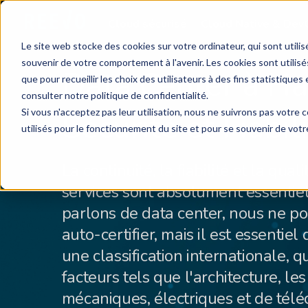
Cloud sécurisé
Cloud Native & De
Le site web stocke des cookies sur votre ordinateur, qui sont utilisé
souvenir de votre comportement à l'avenir. Les cookies sont utilisés 
Data Center à Ha
que pour recueillir les choix des utilisateurs à des fins statistiques
consulter notre politique de confidentialité.
Si vous n'acceptez pas leur utilisation, nous ne suivrons pas votr
Sécurité et Fiabil
utilisés pour le fonctionnement du site et pour se souvenir de votr
La continuité, la fiabilité et la qual
services sont absolument essentiel
parlons de data center, nous ne p
auto-certifier, mais il est essentiel
une classification internationale, q
facteurs tels que l'architecture, l
mécaniques, électriques et de tél