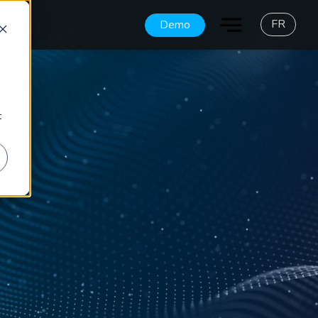
FR
Demo
t