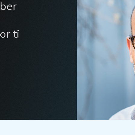
yber
r ti