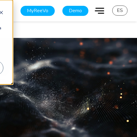
ES
MyReeVo
Demo
a