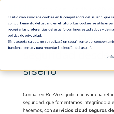
Secure Cloud
Cloud Native & DevO
El sitio web almacena cookies en la computadora del usuario, que se u
comportamiento del usuario en el futuro. Las cookies se utilizan para
recopilar las preferencias del usuario con fines estadísticos y de m
Secure by Design
política de privacidad.
Si no acepta su uso, no se realizará un seguimiento del comportamien
funcionamiento y para recordar la elección del usuario.
seguridad desde 
Config
siseño
Confiar en ReeVo significa activar una rela
seguridad, que fomentamos integrándola e
hacemos, con
servicios cloud seguros d