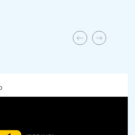
p
ftware house italiana dedicada al desarrollo de
ltiples Activos, desde la asistencia a las PYMES en
e procesos, hasta el mercado internacional con el
Una suite de productos dedicados a salvaguardar
La suite incluye: Iperius Backup, Iperius Remote,
perius Storage. La colaboración con ReeVo se