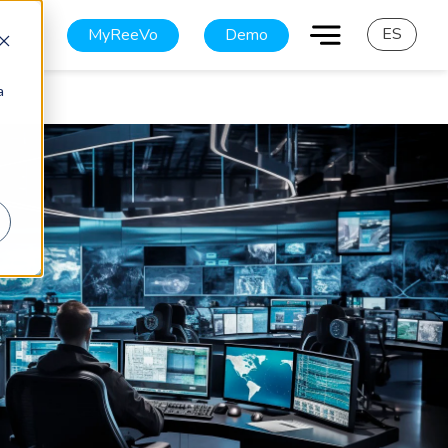
ES
MyReeVo
Demo
a