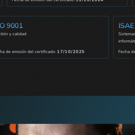
 9001
ISAE 3
 y calidad
Sistemas de 
informáticos
e emisión del certificado:
17/10/2025
Fecha de emi