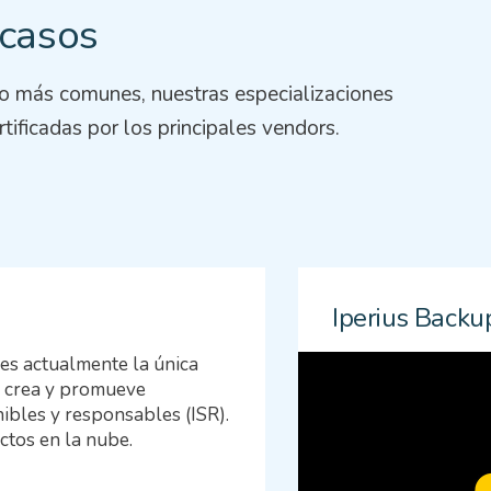
 casos
so más comunes, nuestras especializaciones
rtificadas por los principales vendors.
Iperius Backu
 es actualmente la única
Enter s.r.l. una so
ue crea y promueve
aplicaciones en mú
ibles y responsables (ISR).
la digitalización d
ctos en la nube.
proyecto Iperius. 
los propios datos. 
Iperius Console, I