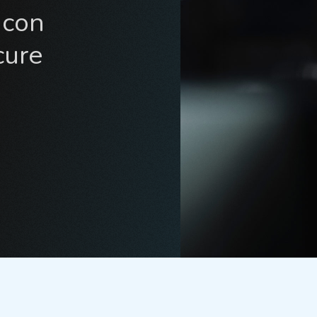
 con
cure