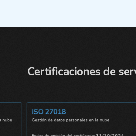
Certificaciones de ser
ISO 27018
de la nube
Gestión de datos personales en la nube
24
Fecha de emisión del certificado:
31/10/2024