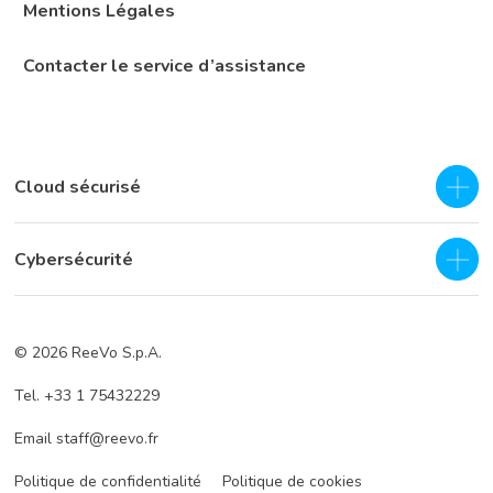
Mentions Légales
Contacter le service d’assistance
Cloud sécurisé
IAAS - Cloud privé
Cybersécurité
Hybrid Cloud
Centre de Sécurité Opérationnelle (SOC) en tant que service
Continuité des activités et reprise après sinistre
© 2026 ReeVo S.p.A.
24/7
Sauvegarde cloud
Tel. +33 1 75432229
Services de prévention
Stockage dans le cloud
Services de défense
Email staff@reevo.fr
Stockage en cloud hybride
Incident réponse
Politique de confidentialité
Politique de cookies