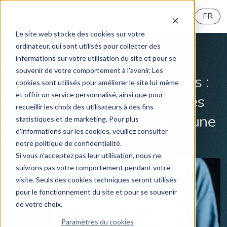
FR
Le site web stocke des cookies sur votre
ordinateur, qui sont utilisés pour collecter des
informations sur votre utilisation du site et pour se
Actualités
Sécurité informatique
souvenir de votre comportement à l'avenir. Les
Évaluation des cyber-risques :
cookies sont utilisés pour améliorer le site lui-même
et offrir un service personnalisé, ainsi que pour
comment prévenir les risques
recueillir les choix des utilisateurs à des fins
et les dommages au sein d’une
statistiques et de marketing. Pour plus
d'informations sur les cookies, veuillez consulter
entreprise
notre politique de confidentialité.
Si vous n'acceptez pas leur utilisation, nous ne
suivrons pas votre comportement pendant votre
visite. Seuls des cookies techniques seront utilisés
pour le fonctionnement du site et pour se souvenir
de votre choix.
Paramètres du cookies